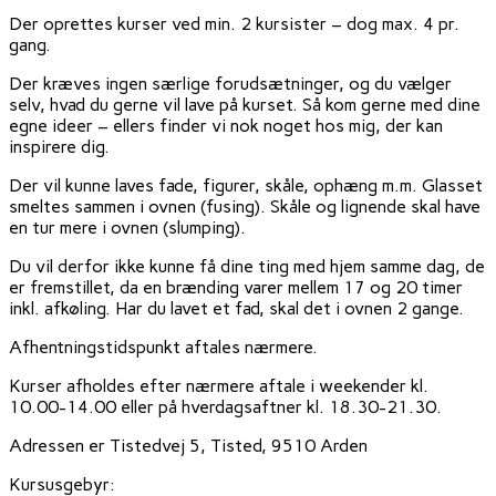
Der oprettes kurser ved min. 2 kursister – dog max. 4 pr.
gang.
Der kræves ingen særlige forudsætninger, og du vælger
selv, hvad du gerne vil lave på kurset. Så kom gerne med dine
egne ideer – ellers finder vi nok noget hos mig, der kan
inspirere dig.
Der vil kunne laves fade, figurer, skåle, ophæng m.m. Glasset
smeltes sammen i ovnen (fusing). Skåle og lignende skal have
en tur mere i ovnen (slumping).
Du vil derfor ikke kunne få dine ting med hjem samme dag, de
er fremstillet, da en brænding varer mellem 17 og 20 timer
inkl. afkøling. Har du lavet et fad, skal det i ovnen 2 gange.
Afhentningstidspunkt aftales nærmere.
Kurser afholdes efter nærmere aftale i weekender kl.
10.00-14.00 eller på hverdagsaftner kl. 18.30-21.30.
Adressen er Tistedvej 5, Tisted, 9510 Arden
Kursusgebyr: