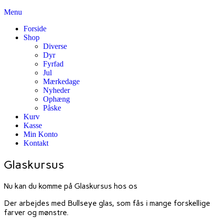
Skip
Menu
til
Forside
the
Shop
content
Diverse
Dyr
Fyrfad
Jul
Mærkedage
Nyheder
Ophæng
Påske
Kurv
Kasse
Min Konto
Kontakt
Glaskursus
Nu kan du komme på Glaskursus hos os
Der arbejdes med Bullseye glas, som fås i mange forskellige
farver og mønstre.