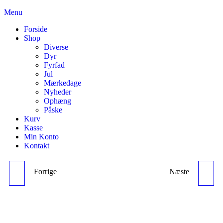
Skip
Menu
til
Forside
the
Shop
content
Diverse
Dyr
Fyrfad
Jul
Mærkedage
Nyheder
Ophæng
Påske
Kurv
Kasse
Min Konto
Kontakt
Forrige
Næste
OPHÆNG , LYS BLÅ
OPHÆNG, SOLSIKKER