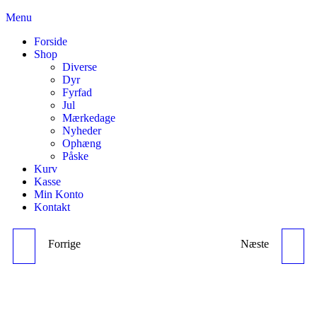
Skip
Menu
til
Forside
the
Shop
content
Diverse
Dyr
Fyrfad
Jul
Mærkedage
Nyheder
Ophæng
Påske
Kurv
Kasse
Min Konto
Kontakt
Forrige
Næste
HVIDT HJERTE
RØDHALS